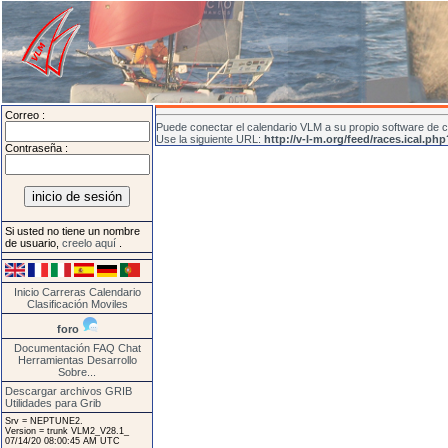
Correo :
Puede conectar el calendario VLM a su propio software de ca
Use la siguiente URL:
http://v-l-m.org/feed/races.ical.ph
Contraseña :
Si usted no tiene un nombre
de usuario,
creelo aquí
.
Inicio
Carreras
Calendario
Clasificación
Moviles
foro
Documentación
FAQ
Chat
Herramientas
Desarrollo
Sobre...
Descargar archivos GRIB
Utilidades para Grib
Srv = NEPTUNE2.
Version = trunk VLM2_V28.1_
07/14/20 08:00:45 AM UTC