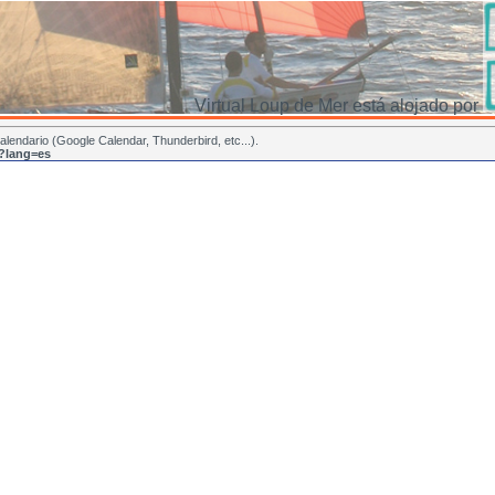
Virtual Loup de Mer está alojado por
lendario (Google Calendar, Thunderbird, etc...).
p?lang=es