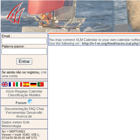
Email :
You may connect VLM Calendar to your own calendar softwar
Use the following url :
http://v-l-m.org/feed/races.ical.ph
Palavra-passe :
Se ainda não se registou,
crie
uma conta
Início
Regatas
Calendar
Classificação
Mobiles
Forum
Documentação
FAQ
Chat
Ferramentas
Desarrollo
Acerca de
Dados meteo Grib
Meteorologia
Srv = NEPTUNE2.
Version = trunk VLM2_V28.1_
07/14/20 08:00:45 AM UTC