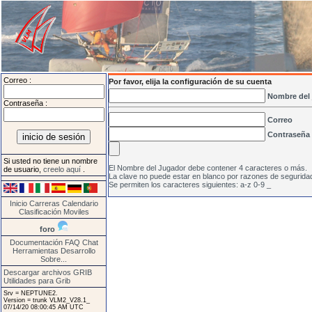
Correo :
Por favor, elija la configuración de su cuenta
Nombre del
Contraseña :
Correo
Contraseña
Si usted no tiene un nombre
El Nombre del Jugador debe contener 4 caracteres o más.
de usuario,
creelo aquí
.
La clave no puede estar en blanco por razones de segurida
Se permiten los caracteres siguientes: a-z 0-9 _
Inicio
Carreras
Calendario
Clasificación
Moviles
foro
Documentación
FAQ
Chat
Herramientas
Desarrollo
Sobre...
Descargar archivos GRIB
Utilidades para Grib
Srv = NEPTUNE2.
Version = trunk VLM2_V28.1_
07/14/20 08:00:45 AM UTC