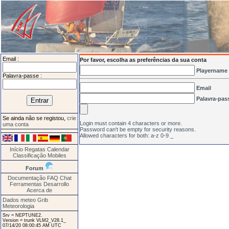
Email :
Por favor, escolha as preferências da sua conta
Playername
Palavra-passe :
Email
Palavra-pas
Se ainda não se registou,
crie
Login must contain 4 characters or more.
uma conta
Password can't be empty for security reasons.
Allowed characters for both: a-z 0-9 _
Início
Regatas
Calendar
Classificação
Mobiles
Forum
Documentação
FAQ
Chat
Ferramentas
Desarrollo
Acerca de
Dados meteo Grib
Meteorologia
Srv = NEPTUNE2.
Version = trunk VLM2_V28.1_
07/14/20 08:00:45 AM UTC