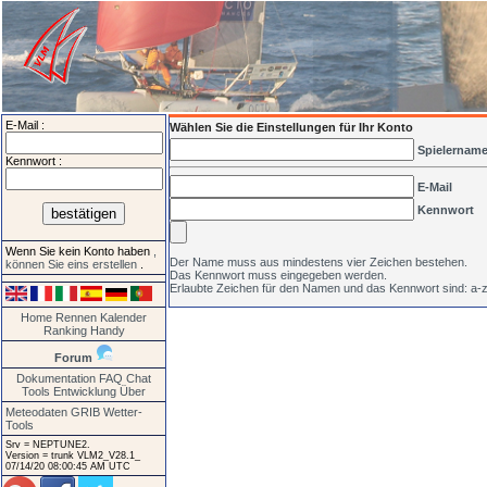
E-Mail :
Wählen Sie die Einstellungen für Ihr Konto
Spielernam
Kennwort :
E-Mail
Kennwort
Wenn Sie kein Konto haben
,
Der Name muss aus mindestens vier Zeichen bestehen.
können Sie eins erstellen
.
Das Kennwort muss eingegeben werden.
Erlaubte Zeichen für den Namen und das Kennwort sind: a-z
Home
Rennen
Kalender
Ranking
Handy
Forum
Dokumentation
FAQ
Chat
Tools
Entwicklung
Über
Meteodaten GRIB
Wetter-
Tools
Srv = NEPTUNE2.
Version = trunk VLM2_V28.1_
07/14/20 08:00:45 AM UTC