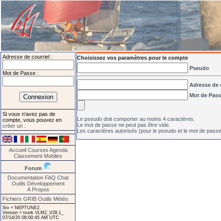
Adresse de courriel :
Choisissez vos paramètres pour le compte
Pseudo
Mot de Passe :
Adresse de 
Mot de Pas
Si vous n'avez pas de
Le pseudo doit comporter au moins 4 caractères.
compte, vous pouvez en
Le mot de passe ne peut pas être vide.
créer un
.
Les caractères autorisés (pour le pseudo et le mot de passe
Accueil
Courses
Agenda
Classement
Mobiles
Forum
Documentation
FAQ
Chat
Outils
Développement
A Propos
Fichiers GRIB
Outils Météo
Srv = NEPTUNE2.
Version = trunk VLM2_V28.1_
07/14/20 08:00:45 AM UTC