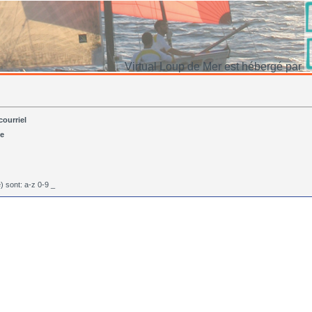
Virtual Loup de Mer est hébergé par
courriel
se
) sont: a-z 0-9 _