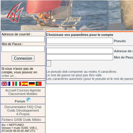
Adresse de courriel :
Choisissez vos paramètres pour le compte
Pseudo
Mot de Passe :
Adresse de 
Mot de Pas
Si vous n'avez pas de
Le pseudo doit comporter au moins 4 caractères.
compte, vous pouvez en
Le mot de passe ne peut pas être vide.
créer un
.
Les caractères autorisés (pour le pseudo et le mot de passe
Accueil
Courses
Agenda
Classement
Mobiles
Forum
Documentation
FAQ
Chat
Outils
Développement
A Propos
Fichiers GRIB
Outils Météo
Srv = NEPTUNE2.
Version = trunk VLM2_V28.1_
07/14/20 08:00:45 AM UTC