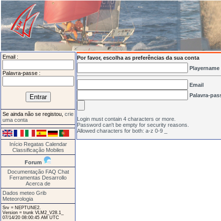
Email :
Por favor, escolha as preferências da sua conta
Playername
Palavra-passe :
Email
Palavra-pas
Se ainda não se registou,
crie
Login must contain 4 characters or more.
uma conta
Password can't be empty for security reasons.
Allowed characters for both: a-z 0-9 _
Início
Regatas
Calendar
Classificação
Mobiles
Forum
Documentação
FAQ
Chat
Ferramentas
Desarrollo
Acerca de
Dados meteo Grib
Meteorologia
Srv = NEPTUNE2.
Version = trunk VLM2_V28.1_
07/14/20 08:00:45 AM UTC