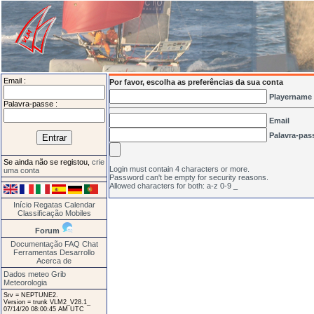
Email :
Por favor, escolha as preferências da sua conta
Playername
Palavra-passe :
Email
Palavra-pas
Se ainda não se registou,
crie
Login must contain 4 characters or more.
uma conta
Password can't be empty for security reasons.
Allowed characters for both: a-z 0-9 _
Início
Regatas
Calendar
Classificação
Mobiles
Forum
Documentação
FAQ
Chat
Ferramentas
Desarrollo
Acerca de
Dados meteo Grib
Meteorologia
Srv = NEPTUNE2.
Version = trunk VLM2_V28.1_
07/14/20 08:00:45 AM UTC