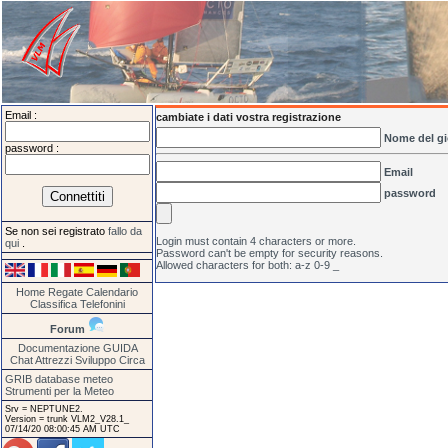
Email :
cambiate i dati vostra registrazione
Nome del gi
password :
Email
password
Se non sei registrato
fallo da
Login must contain 4 characters or more.
qui
.
Password can't be empty for security reasons.
Allowed characters for both: a-z 0-9 _
Home
Regate
Calendario
Classifica
Telefonini
Forum
Documentazione
GUIDA
Chat
Attrezzi
Sviluppo
Circa
GRIB database meteo
Strumenti per la Meteo
Srv = NEPTUNE2.
Version = trunk VLM2_V28.1_
07/14/20 08:00:45 AM UTC