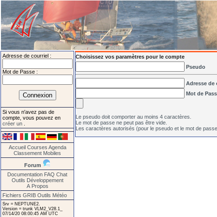
Adresse de courriel :
Choisissez vos paramètres pour le compte
Pseudo
Mot de Passe :
Adresse de 
Mot de Pas
Si vous n'avez pas de
Le pseudo doit comporter au moins 4 caractères.
compte, vous pouvez en
Le mot de passe ne peut pas être vide.
créer un
.
Les caractères autorisés (pour le pseudo et le mot de passe
Accueil
Courses
Agenda
Classement
Mobiles
Forum
Documentation
FAQ
Chat
Outils
Développement
A Propos
Fichiers GRIB
Outils Météo
Srv = NEPTUNE2.
Version = trunk VLM2_V28.1_
07/14/20 08:00:45 AM UTC