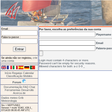
Email :
Por favor, escolha as preferências da sua conta
Playername
Palavra-passe :
Email
Palavra-pas
Se ainda não se registou,
crie
Login must contain 4 characters or more.
uma conta
Password can't be empty for security reasons.
Allowed characters for both: a-z 0-9 _
Início
Regatas
Calendar
Classificação
Mobiles
Forum
Documentação
FAQ
Chat
Ferramentas
Desarrollo
Acerca de
Dados meteo Grib
Meteorologia
Srv = NEPTUNE2.
Version = trunk VLM2_V28.1_
07/14/20 08:00:45 AM UTC