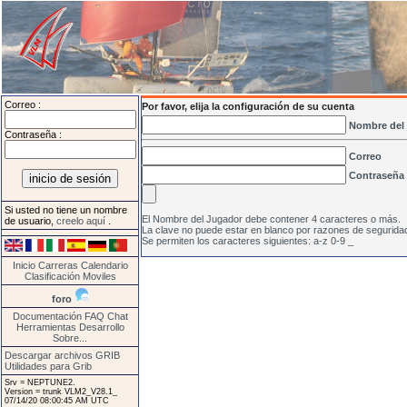
Correo :
Por favor, elija la configuración de su cuenta
Nombre del
Contraseña :
Correo
Contraseña
Si usted no tiene un nombre
El Nombre del Jugador debe contener 4 caracteres o más.
de usuario,
creelo aquí
.
La clave no puede estar en blanco por razones de segurida
Se permiten los caracteres siguientes: a-z 0-9 _
Inicio
Carreras
Calendario
Clasificación
Moviles
foro
Documentación
FAQ
Chat
Herramientas
Desarrollo
Sobre...
Descargar archivos GRIB
Utilidades para Grib
Srv = NEPTUNE2.
Version = trunk VLM2_V28.1_
07/14/20 08:00:45 AM UTC