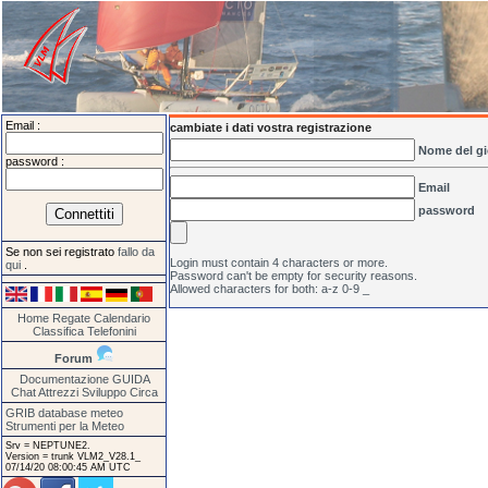
Email :
cambiate i dati vostra registrazione
Nome del gi
password :
Email
password
Se non sei registrato
fallo da
Login must contain 4 characters or more.
qui
.
Password can't be empty for security reasons.
Allowed characters for both: a-z 0-9 _
Home
Regate
Calendario
Classifica
Telefonini
Forum
Documentazione
GUIDA
Chat
Attrezzi
Sviluppo
Circa
GRIB database meteo
Strumenti per la Meteo
Srv = NEPTUNE2.
Version = trunk VLM2_V28.1_
07/14/20 08:00:45 AM UTC