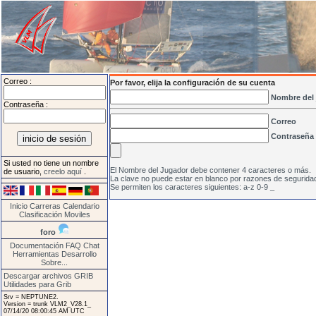
Correo :
Por favor, elija la configuración de su cuenta
Nombre del
Contraseña :
Correo
Contraseña
Si usted no tiene un nombre
El Nombre del Jugador debe contener 4 caracteres o más.
de usuario,
creelo aquí
.
La clave no puede estar en blanco por razones de segurida
Se permiten los caracteres siguientes: a-z 0-9 _
Inicio
Carreras
Calendario
Clasificación
Moviles
foro
Documentación
FAQ
Chat
Herramientas
Desarrollo
Sobre...
Descargar archivos GRIB
Utilidades para Grib
Srv = NEPTUNE2.
Version = trunk VLM2_V28.1_
07/14/20 08:00:45 AM UTC