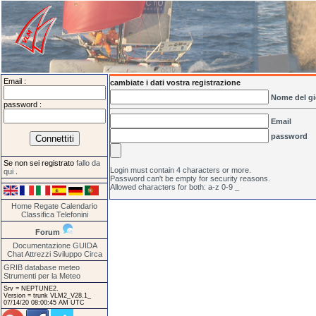
Email :
cambiate i dati vostra registrazione
Nome del gi
password :
Email
password
Se non sei registrato
fallo da
Login must contain 4 characters or more.
qui
.
Password can't be empty for security reasons.
Allowed characters for both: a-z 0-9 _
Home
Regate
Calendario
Classifica
Telefonini
Forum
Documentazione
GUIDA
Chat
Attrezzi
Sviluppo
Circa
GRIB database meteo
Strumenti per la Meteo
Srv = NEPTUNE2.
Version = trunk VLM2_V28.1_
07/14/20 08:00:45 AM UTC