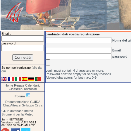
Email :
cambiate i dati vostra registrazione
Nome del gi
password :
Email
password
Se non sei registrato
fallo da
Login must contain 4 characters or more.
qui
.
Password can't be empty for security reasons.
Allowed characters for both: a-z 0-9 _
Home
Regate
Calendario
Classifica
Telefonini
Forum
Documentazione
GUIDA
Chat
Attrezzi
Sviluppo
Circa
GRIB database meteo
Strumenti per la Meteo
Srv = NEPTUNE2.
Version = trunk VLM2_V28.1_
07/14/20 08:00:45 AM UTC