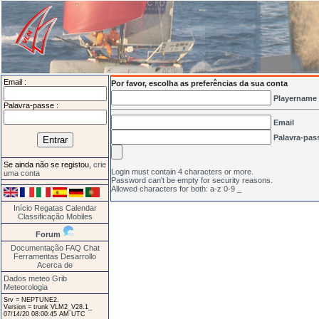
Email :
Por favor, escolha as preferências da sua conta
Playername
Palavra-passe :
Email
Palavra-pas
Se ainda não se registou,
crie
Login must contain 4 characters or more.
uma conta
Password can't be empty for security reasons.
Allowed characters for both: a-z 0-9 _
Início
Regatas
Calendar
Classificação
Mobiles
Forum
Documentação
FAQ
Chat
Ferramentas
Desarrollo
Acerca de
Dados meteo Grib
Meteorologia
Srv = NEPTUNE2.
Version = trunk VLM2_V28.1_
07/14/20 08:00:45 AM UTC