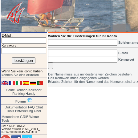
E-Mail :
Wählen Sie die Einstellungen für Ihr Konto
Spielernam
Kennwort :
E-Mail
Kennwort
Wenn Sie kein Konto haben
,
Der Name muss aus mindestens vier Zeichen bestehen.
können Sie eins erstellen
.
Das Kennwort muss eingegeben werden.
Erlaubte Zeichen für den Namen und das Kennwort sind: a-z
Home
Rennen
Kalender
Ranking
Handy
Forum
Dokumentation
FAQ
Chat
Tools
Entwicklung
Über
Meteodaten GRIB
Wetter-
Tools
Srv = NEPTUNE2.
Version = trunk VLM2_V28.1_
07/14/20 08:00:45 AM UTC