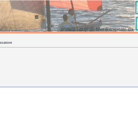
Virtual Loup de Mer è ospitato da
ocatore