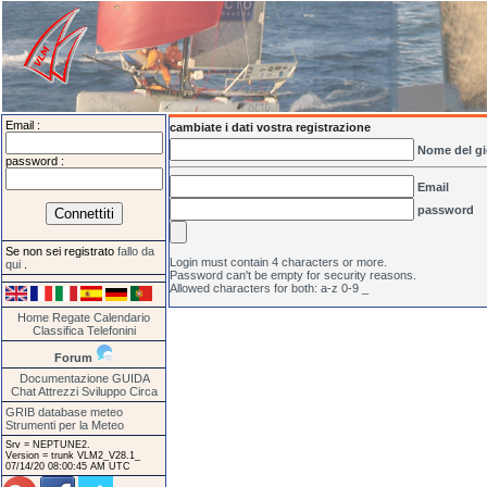
Email :
cambiate i dati vostra registrazione
Nome del gi
password :
Email
password
Se non sei registrato
fallo da
Login must contain 4 characters or more.
qui
.
Password can't be empty for security reasons.
Allowed characters for both: a-z 0-9 _
Home
Regate
Calendario
Classifica
Telefonini
Forum
Documentazione
GUIDA
Chat
Attrezzi
Sviluppo
Circa
GRIB database meteo
Strumenti per la Meteo
Srv = NEPTUNE2.
Version = trunk VLM2_V28.1_
07/14/20 08:00:45 AM UTC