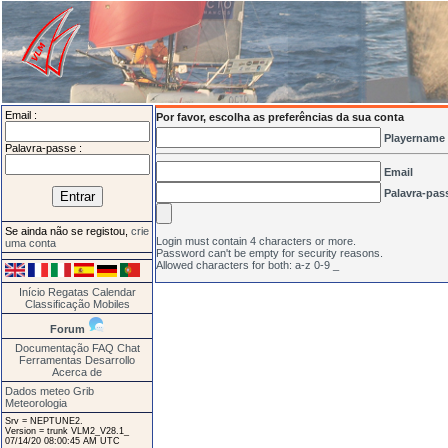
Email :
Por favor, escolha as preferências da sua conta
Playername
Palavra-passe :
Email
Palavra-pas
Se ainda não se registou,
crie
Login must contain 4 characters or more.
uma conta
Password can't be empty for security reasons.
Allowed characters for both: a-z 0-9 _
Início
Regatas
Calendar
Classificação
Mobiles
Forum
Documentação
FAQ
Chat
Ferramentas
Desarrollo
Acerca de
Dados meteo Grib
Meteorologia
Srv = NEPTUNE2.
Version = trunk VLM2_V28.1_
07/14/20 08:00:45 AM UTC