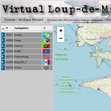
Course : Arctique Record
Situation des 500 premiers bateaux en course - 7/8/
#
navigateur
+
1
7533
loustig
−
2
16594
Ouaip
3
18960
marano
4
32164
NLM6
5
32173
PhileasFogg
6
32245
Bingo35_2
7
32376
ab-bio