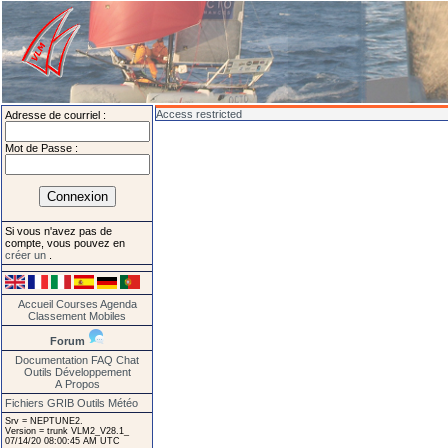
Access restricted
Adresse de courriel :
Mot de Passe :
Si vous n'avez pas de
compte, vous pouvez en
créer un
.
Accueil
Courses
Agenda
Classement
Mobiles
Forum
Documentation
FAQ
Chat
Outils
Développement
A Propos
Fichiers GRIB
Outils Météo
Srv = NEPTUNE2.
Version = trunk VLM2_V28.1_
07/14/20 08:00:45 AM UTC