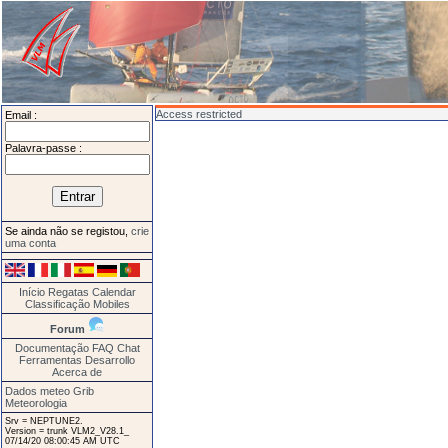
Access restricted
Email :
Palavra-passe :
Se ainda não se registou,
crie
uma conta
Início
Regatas
Calendar
Classificação
Mobiles
Forum
Documentação
FAQ
Chat
Ferramentas
Desarrollo
Acerca de
Dados meteo Grib
Meteorologia
Srv = NEPTUNE2.
Version = trunk VLM2_V28.1_
07/14/20 08:00:45 AM UTC