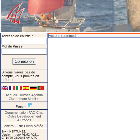
Access restricted
Adresse de courriel :
Mot de Passe :
Si vous n'avez pas de
compte, vous pouvez en
créer un
.
Accueil
Courses
Agenda
Classement
Mobiles
Forum
Documentation
FAQ
Chat
Outils
Développement
A Propos
Fichiers GRIB
Outils Météo
Srv = NEPTUNE2.
Version = trunk VLM2_V28.1_
07/14/20 08:00:45 AM UTC