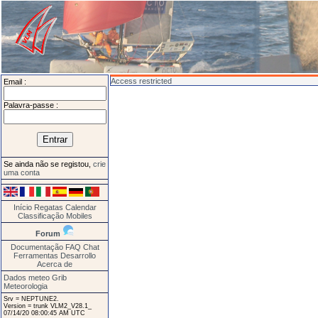
Access restricted
Email :
Palavra-passe :
Se ainda não se registou,
crie
uma conta
Início
Regatas
Calendar
Classificação
Mobiles
Forum
Documentação
FAQ
Chat
Ferramentas
Desarrollo
Acerca de
Dados meteo Grib
Meteorologia
Srv = NEPTUNE2.
Version = trunk VLM2_V28.1_
07/14/20 08:00:45 AM UTC