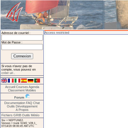
Access restricted
Adresse de courriel :
Mot de Passe :
Si vous n'avez pas de
compte, vous pouvez en
créer un
.
Accueil
Courses
Agenda
Classement
Mobiles
Forum
Documentation
FAQ
Chat
Outils
Développement
A Propos
Fichiers GRIB
Outils Météo
Srv = NEPTUNE2.
Version = trunk VLM2_V28.1_
07/14/20 08:00:45 AM UTC