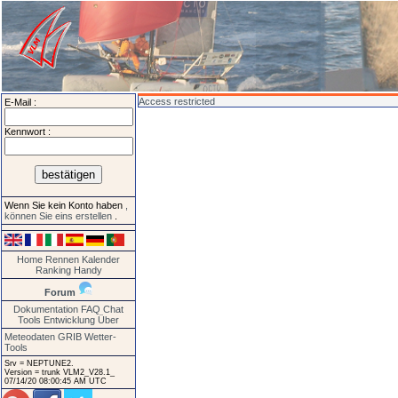
Access restricted
E-Mail :
Kennwort :
Wenn Sie kein Konto haben
,
können Sie eins erstellen
.
Home
Rennen
Kalender
Ranking
Handy
Forum
Dokumentation
FAQ
Chat
Tools
Entwicklung
Über
Meteodaten GRIB
Wetter-
Tools
Srv = NEPTUNE2.
Version = trunk VLM2_V28.1_
07/14/20 08:00:45 AM UTC