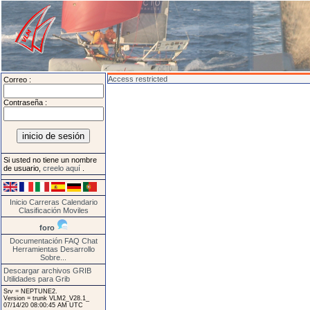
Access restricted
Correo :
Contraseña :
Si usted no tiene un nombre
de usuario,
creelo aquí
.
Inicio
Carreras
Calendario
Clasificación
Moviles
foro
Documentación
FAQ
Chat
Herramientas
Desarrollo
Sobre...
Descargar archivos GRIB
Utilidades para Grib
Srv = NEPTUNE2.
Version = trunk VLM2_V28.1_
07/14/20 08:00:45 AM UTC