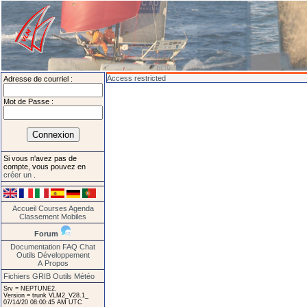
Access restricted
Adresse de courriel :
Mot de Passe :
Si vous n'avez pas de
compte, vous pouvez en
créer un
.
Accueil
Courses
Agenda
Classement
Mobiles
Forum
Documentation
FAQ
Chat
Outils
Développement
A Propos
Fichiers GRIB
Outils Météo
Srv = NEPTUNE2.
Version = trunk VLM2_V28.1_
07/14/20 08:00:45 AM UTC