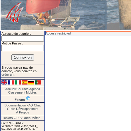
Access restricted
Adresse de courriel :
Mot de Passe :
Si vous n'avez pas de
compte, vous pouvez en
créer un
.
Accueil
Courses
Agenda
Classement
Mobiles
Forum
Documentation
FAQ
Chat
Outils
Développement
A Propos
Fichiers GRIB
Outils Météo
Srv = NEPTUNE2.
Version = trunk VLM2_V28.1_
07/14/20 08:00:45 AM UTC