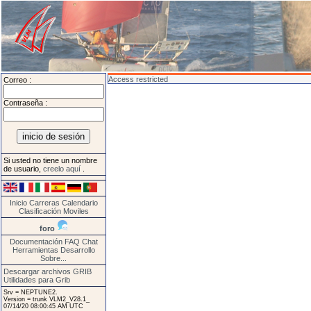
Access restricted
Correo :
Contraseña :
Si usted no tiene un nombre
de usuario,
creelo aquí
.
Inicio
Carreras
Calendario
Clasificación
Moviles
foro
Documentación
FAQ
Chat
Herramientas
Desarrollo
Sobre...
Descargar archivos GRIB
Utilidades para Grib
Srv = NEPTUNE2.
Version = trunk VLM2_V28.1_
07/14/20 08:00:45 AM UTC