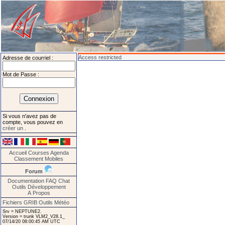
Access restricted
Adresse de courriel :
Mot de Passe :
Si vous n'avez pas de
compte, vous pouvez en
créer un
.
Accueil
Courses
Agenda
Classement
Mobiles
Forum
Documentation
FAQ
Chat
Outils
Développement
A Propos
Fichiers GRIB
Outils Météo
Srv = NEPTUNE2.
Version = trunk VLM2_V28.1_
07/14/20 08:00:45 AM UTC