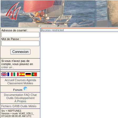
Access restricted
Adresse de courriel :
Mot de Passe :
Si vous n'avez pas de
compte, vous pouvez en
créer un
.
Accueil
Courses
Agenda
Classement
Mobiles
Forum
Documentation
FAQ
Chat
Outils
Développement
A Propos
Fichiers GRIB
Outils Météo
Srv = NEPTUNE2.
Version = trunk VLM2_V28.1_
07/14/20 08:00:45 AM UTC