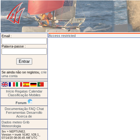
Access restricted
Email :
Palavra-passe :
Se ainda não se registou,
crie
uma conta
Início
Regatas
Calendar
Classificação
Mobiles
Forum
Documentação
FAQ
Chat
Ferramentas
Desarrollo
Acerca de
Dados meteo Grib
Meteorologia
Srv = NEPTUNE2.
Version = trunk VLM2_V28.1_
07/14/20 08:00:45 AM UTC