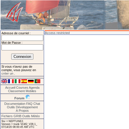
Access restricted
Adresse de courriel :
Mot de Passe :
Si vous n'avez pas de
compte, vous pouvez en
créer un
.
Accueil
Courses
Agenda
Classement
Mobiles
Forum
Documentation
FAQ
Chat
Outils
Développement
A Propos
Fichiers GRIB
Outils Météo
Srv = NEPTUNE2.
Version = trunk VLM2_V28.1_
07/14/20 08:00:45 AM UTC