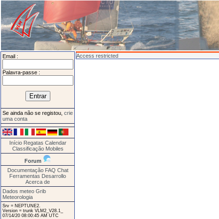
Access restricted
Email :
Palavra-passe :
Se ainda não se registou,
crie
uma conta
Início
Regatas
Calendar
Classificação
Mobiles
Forum
Documentação
FAQ
Chat
Ferramentas
Desarrollo
Acerca de
Dados meteo Grib
Meteorologia
Srv = NEPTUNE2.
Version = trunk VLM2_V28.1_
07/14/20 08:00:45 AM UTC