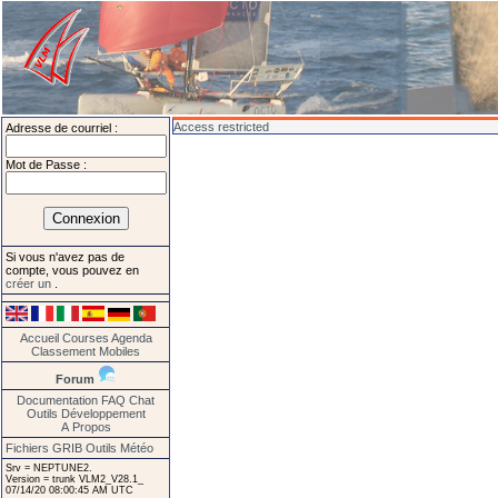
Access restricted
Adresse de courriel :
Mot de Passe :
Si vous n'avez pas de
compte, vous pouvez en
créer un
.
Accueil
Courses
Agenda
Classement
Mobiles
Forum
Documentation
FAQ
Chat
Outils
Développement
A Propos
Fichiers GRIB
Outils Météo
Srv = NEPTUNE2.
Version = trunk VLM2_V28.1_
07/14/20 08:00:45 AM UTC