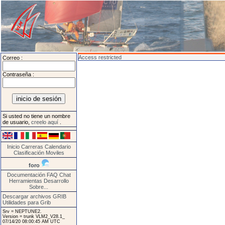
Access restricted
Correo :
Contraseña :
Si usted no tiene un nombre
de usuario,
creelo aquí
.
Inicio
Carreras
Calendario
Clasificación
Moviles
foro
Documentación
FAQ
Chat
Herramientas
Desarrollo
Sobre...
Descargar archivos GRIB
Utilidades para Grib
Srv = NEPTUNE2.
Version = trunk VLM2_V28.1_
07/14/20 08:00:45 AM UTC