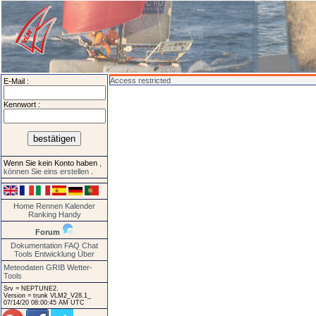
Access restricted
E-Mail :
Kennwort :
Wenn Sie kein Konto haben
,
können Sie eins erstellen
.
Home
Rennen
Kalender
Ranking
Handy
Forum
Dokumentation
FAQ
Chat
Tools
Entwicklung
Über
Meteodaten GRIB
Wetter-
Tools
Srv = NEPTUNE2.
Version = trunk VLM2_V28.1_
07/14/20 08:00:45 AM UTC