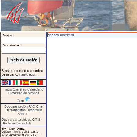
Access restricted
Correo :
Contraseña :
Si usted no tiene un nombre
de usuario,
creelo aquí
.
Inicio
Carreras
Calendario
Clasificación
Moviles
foro
Documentación
FAQ
Chat
Herramientas
Desarrollo
Sobre...
Descargar archivos GRIB
Utilidades para Grib
Srv = NEPTUNE2.
Version = trunk VLM2_V28.1_
07/14/20 08:00:45 AM UTC