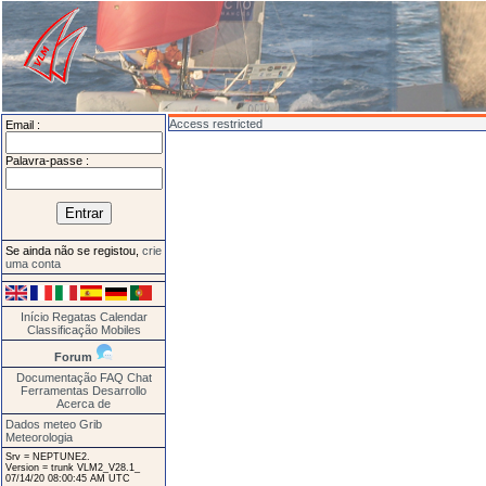
Access restricted
Email :
Palavra-passe :
Se ainda não se registou,
crie
uma conta
Início
Regatas
Calendar
Classificação
Mobiles
Forum
Documentação
FAQ
Chat
Ferramentas
Desarrollo
Acerca de
Dados meteo Grib
Meteorologia
Srv = NEPTUNE2.
Version = trunk VLM2_V28.1_
07/14/20 08:00:45 AM UTC