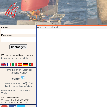
Access restricted
E-Mail :
Kennwort :
Wenn Sie kein Konto haben
,
können Sie eins erstellen
.
Home
Rennen
Kalender
Ranking
Handy
Forum
Dokumentation
FAQ
Chat
Tools
Entwicklung
Über
Meteodaten GRIB
Wetter-
Tools
Srv = NEPTUNE2.
Version = trunk VLM2_V28.1_
07/14/20 08:00:45 AM UTC