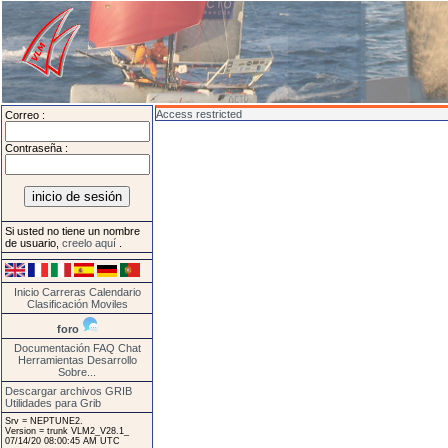
Access restricted
Correo :
Contraseña :
Si usted no tiene un nombre
de usuario,
creelo aquí
.
Inicio
Carreras
Calendario
Clasificación
Moviles
foro
Documentación
FAQ
Chat
Herramientas
Desarrollo
Sobre...
Descargar archivos GRIB
Utilidades para Grib
Srv = NEPTUNE2.
Version = trunk VLM2_V28.1_
07/14/20 08:00:45 AM UTC