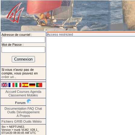
Access restricted
Adresse de courriel :
Mot de Passe :
Si vous n'avez pas de
compte, vous pouvez en
créer un
.
Accueil
Courses
Agenda
Classement
Mobiles
Forum
Documentation
FAQ
Chat
Outils
Développement
A Propos
Fichiers GRIB
Outils Météo
Srv = NEPTUNE2.
Version = trunk VLM2_V28.1_
07/14/20 08:00:45 AM UTC