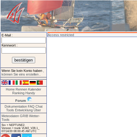
Access restricted
E-Mail :
Kennwort :
Wenn Sie kein Konto haben
,
können Sie eins erstellen
.
Home
Rennen
Kalender
Ranking
Handy
Forum
Dokumentation
FAQ
Chat
Tools
Entwicklung
Über
Meteodaten GRIB
Wetter-
Tools
Srv = NEPTUNE2.
Version = trunk VLM2_V28.1_
07/14/20 08:00:45 AM UTC