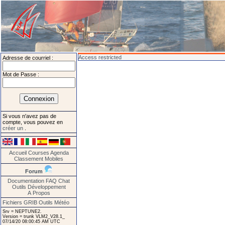
Access restricted
Adresse de courriel :
Mot de Passe :
Si vous n'avez pas de
compte, vous pouvez en
créer un
.
Accueil
Courses
Agenda
Classement
Mobiles
Forum
Documentation
FAQ
Chat
Outils
Développement
A Propos
Fichiers GRIB
Outils Météo
Srv = NEPTUNE2.
Version = trunk VLM2_V28.1_
07/14/20 08:00:45 AM UTC