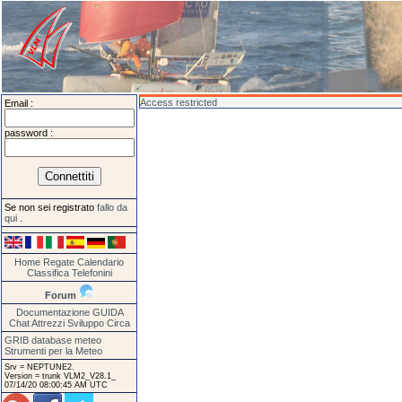
Access restricted
Email :
password :
Se non sei registrato
fallo da
qui
.
Home
Regate
Calendario
Classifica
Telefonini
Forum
Documentazione
GUIDA
Chat
Attrezzi
Sviluppo
Circa
GRIB database meteo
Strumenti per la Meteo
Srv = NEPTUNE2.
Version = trunk VLM2_V28.1_
07/14/20 08:00:45 AM UTC