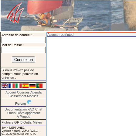
Access restricted
Adresse de courriel :
Mot de Passe :
Si vous n'avez pas de
compte, vous pouvez en
créer un
.
Accueil
Courses
Agenda
Classement
Mobiles
Forum
Documentation
FAQ
Chat
Outils
Développement
A Propos
Fichiers GRIB
Outils Météo
Srv = NEPTUNE2.
Version = trunk VLM2_V28.1_
07/14/20 08:00:45 AM UTC