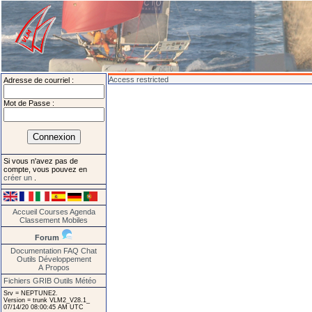
Access restricted
Adresse de courriel :
Mot de Passe :
Si vous n'avez pas de
compte, vous pouvez en
créer un
.
Accueil
Courses
Agenda
Classement
Mobiles
Forum
Documentation
FAQ
Chat
Outils
Développement
A Propos
Fichiers GRIB
Outils Météo
Srv = NEPTUNE2.
Version = trunk VLM2_V28.1_
07/14/20 08:00:45 AM UTC